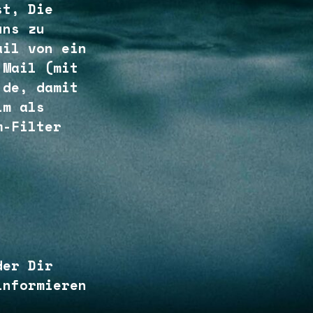
st, Die
uns zu
ail von ein
 Mail (mit
.de, damit
lm als
m-Filter
der Dir
informieren