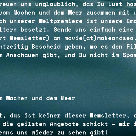
reuen uns unglaublich, das Du Lust ha
vom Machen und dem Meer zusammen mit 
ch unserer Weltpremiere ist unsere Em
ltern besetzt. Sende uns einfach eine
rt Newsletter) an movie(at)makeandsea
htzeitig Bescheid geben, wo es den Fi
m Anschauen gibt, und Du nicht im Spa
m Machen und dem Meer
t, das ist keiner dieser Newsletter, 
 die geilsten Angebote schickt – wir 
enns uns wieder zu sehen gibt!