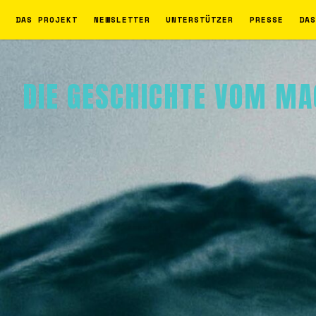
Weiter
DAS PROJEKT
NEWSLETTER
UNTERSTÜTZER
PRESSE
DAS
zum
Inhalt
DIE GESCHICHTE VOM M