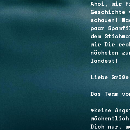
Ahoi, wir f
Geschichte 
schauen! Na
paar Spamfi
dem Stichwo
wir Dir rec
nächsten zu
landest!
Liebe Grüße
Das Team vo
*keine Angs
wöchentlich
Dich nur, w